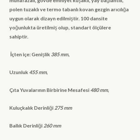
muhafazalı, gövde emniyet kuşaklı, yay bağlantılı,
polen tuzaklı ve termo tabanlı kovan gezgin arıcılığa
uygun olarak dizayn edilmiştir. 100 dansite
yoğunlukta üretilmiş olup, standart ölçülere
sahiptir.
İçten içe:
Genişlik
385 mm
,
Uzunluk
455 mm
,
Çıta Yuvalarının Birbirine Mesafesi
480 mm
,
Kuluçkalık Derinliği
275 mm
Ballık Derinliği
260 mm