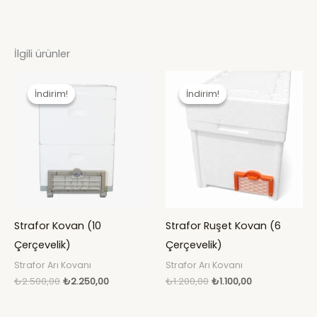
İlgili ürünler
Orijinal
Şu
Orijinal
Şu
fiyat:
andaki
fiyat:
andaki
İndirim!
İndirim!
İndirim!
İndirim!
₺2.500,00.
fiyat:
₺1.200,00.
fiyat:
₺2.250,00.
₺1.100,00.
Strafor Kovan (10
Strafor Ruşet Kovan (6
Çerçevelik)
Çerçevelik)
Strafor Arı Kovanı
Strafor Arı Kovanı
₺
2.500,00
₺
2.250,00
₺
1.200,00
₺
1.100,00